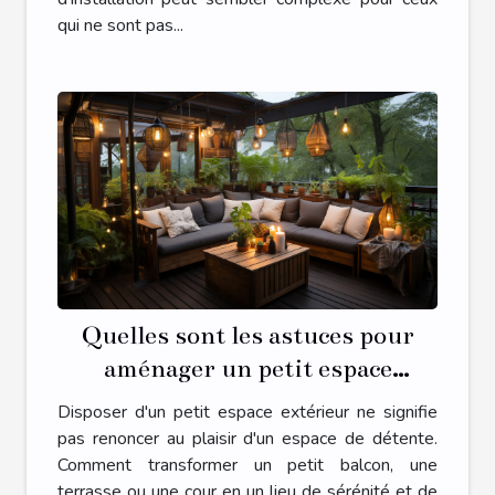
qui ne sont pas...
Quelles sont les astuces pour
aménager un petit espace
extérieur en une oasis de détente
Disposer d'un petit espace extérieur ne signifie
?
pas renoncer au plaisir d'un espace de détente.
Comment transformer un petit balcon, une
terrasse ou une cour en un lieu de sérénité et de