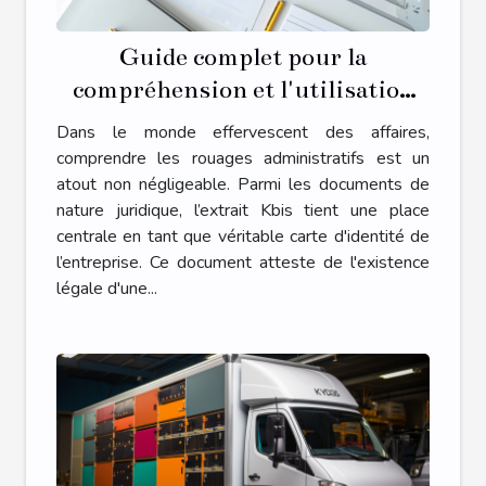
Guide complet pour la
compréhension et l'utilisation
des extraits Kbis dans le monde
Dans le monde effervescent des affaires,
des affaires
comprendre les rouages administratifs est un
atout non négligeable. Parmi les documents de
nature juridique, l’extrait Kbis tient une place
centrale en tant que véritable carte d'identité de
l’entreprise. Ce document atteste de l'existence
légale d'une...