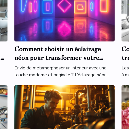
Comment choisir un éclairage
Co
s
néon pour transformer votre
tr
espace ?
in
Envie de métamorphoser un intérieur avec une
Les
touche moderne et originale ? L’éclairage néon...
à m