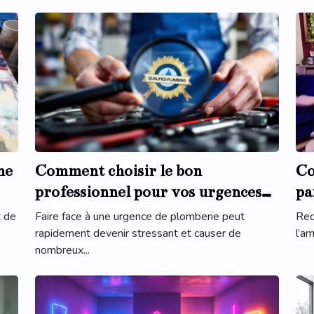
ne
Comment choisir le bon
Co
professionnel pour vos urgences
pa
de plomberie ?
mo
t de
Faire face à une urgence de plomberie peut
Red
rapidement devenir stressant et causer de
l’am
nombreux...