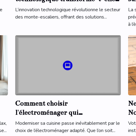
les monte-escaliers ?
re
de
L’innovation technologique révolutionne le secteur
La 
do
des monte-escaliers, offrant des solutions...
pré
à l’è
Comment choisir
Ne
l'électroménager qui
No
transformera votre cuisine ?
sp
lax,
Moderniser sa cuisine passe inévitablement par le
Vot
e...
choix de l’électroménager adapté. Que l’on soit...
ins