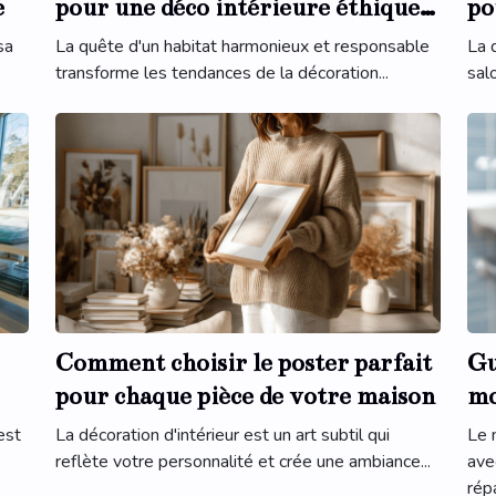
e
pour une déco intérieure éthique
po
et tendance
sa
La quête d'un habitat harmonieux et responsable
La 
transforme les tendances de la décoration...
sal
Comment choisir le poster parfait
Gu
pour chaque pièce de votre maison
mo
ré
est
La décoration d'intérieur est un art subtil qui
Le 
reflète votre personnalité et crée une ambiance...
ave
répa