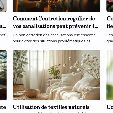
Comment l'entretien régulier de
Co
ur
vos canalisations peut prévenir les
fl
urgences
in
hef
Un bon entretien des canalisations est essentiel
Les
pour éviter des situations problématiques et...
grâc
ute
Utilisation de textiles naturels
Co