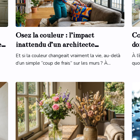
Osez la couleur : l’impact
Co
ent
inattendu d’un architecte
do
d’intérieur à Tours sur votre
sé
Et si la couleur changeait vraiment la vie, au-delà
À l
quotidien
d’un simple “coup de frais” sur les murs ? À...
quot