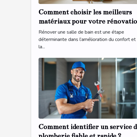
Comment choisir les meilleurs
matériaux pour votre rénovati
de salle de bain ?
Rénover une salle de bain est une étape
déterminante dans l’amélioration du confort et
la...
Comment identifier un service d
plomberie fiable et rapide ?