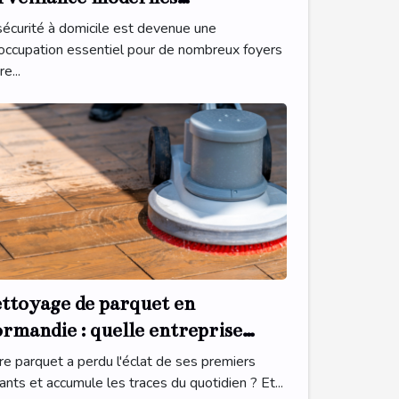
nforcent-ils la sécurité
sécurité à domicile est devenue une
mestique ?
occupation essentiel pour de nombreux foyers
re...
ttoyage de parquet en
rmandie : quelle entreprise
écialisée contacter ?
re parquet a perdu l'éclat de ses premiers
tants et accumule les traces du quotidien ? Et...