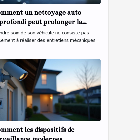
mment un nettoyage auto
profondi peut prolonger la
rée de vie de votre véhicule
ndre soin de son véhicule ne consiste pas
lement à réaliser des entretiens mécaniques...
mment les dispositifs de
rveillance modernes