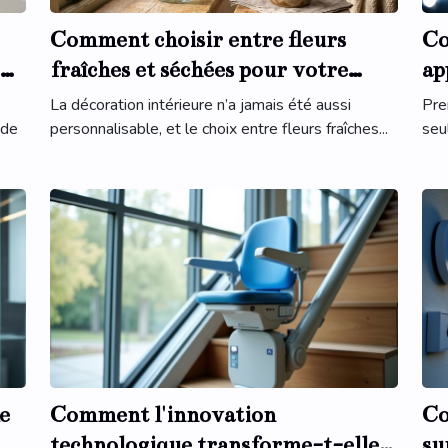
Comment choisir entre fleurs
Co
on
fraîches et séchées pour votre
ap
décoration intérieure ?
du
La décoration intérieure n’a jamais été aussi
Pre
 de
personnalisable, et le choix entre fleurs fraîches...
seu
e
Comment l'innovation
Co
technologique transforme-t-elle
su