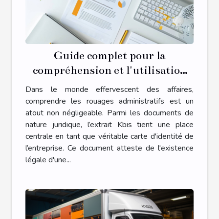
Guide complet pour la
compréhension et l'utilisation
des extraits Kbis dans le monde
Dans le monde effervescent des affaires,
des affaires
comprendre les rouages administratifs est un
atout non négligeable. Parmi les documents de
nature juridique, l’extrait Kbis tient une place
centrale en tant que véritable carte d'identité de
l’entreprise. Ce document atteste de l'existence
légale d'une...