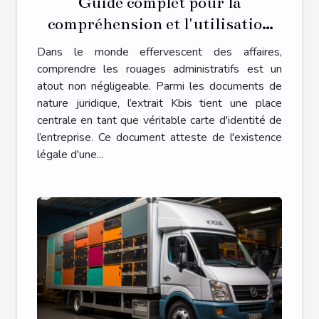
Guide complet pour la
compréhension et l'utilisation
des extraits Kbis dans le monde
Dans le monde effervescent des affaires,
des affaires
comprendre les rouages administratifs est un
atout non négligeable. Parmi les documents de
nature juridique, l’extrait Kbis tient une place
centrale en tant que véritable carte d'identité de
l’entreprise. Ce document atteste de l'existence
légale d'une...