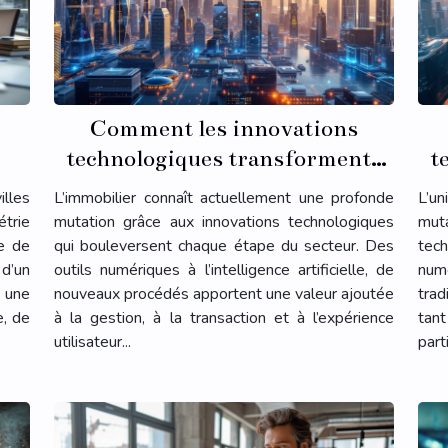
Comment les innovations
technologiques transforment-
t
elles l'immobilier ?
illes
L’immobilier connaît actuellement une profonde
L’u
trie
mutation grâce aux innovations technologiques
muta
te de
qui bouleversent chaque étape du secteur. Des
tech
d’un
outils numériques à l’intelligence artificielle, de
num
 une
nouveaux procédés apportent une valeur ajoutée
trad
e, de
à la gestion, à la transaction et à l’expérience
tan
utilisateur...
part