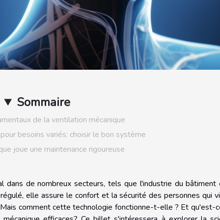
Sommaire
amentaux de la ventilation mécanique
pour besoins variés: choisir le bon système
l que joue une maintenance rigoureuse
l dans de nombreux secteurs, tels que l'industrie du bâtiment 
t régulé, elle assure le confort et la sécurité des personnes qui v
. Mais comment cette technologie fonctionne-t-elle ? Et qu'est-c
n mécanique efficaces? Ce billet s'intéressera à explorer la sc