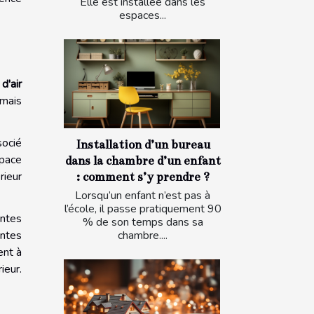
Elle est installée dans les
espaces...
d'air
 mais
socié
Installation d’un bureau
space
dans la chambre d’un enfant
rieur
: comment s’y prendre ?
Lorsqu’un enfant n’est pas à
l’école, il passe pratiquement 90
antes
% de son temps dans sa
chambre....
entes
ent à
ieur.