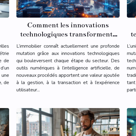
Comment les innovations
technologiques transforment-
t
elles l'immobilier ?
illes
L’immobilier connaît actuellement une profonde
L’u
trie
mutation grâce aux innovations technologiques
muta
te de
qui bouleversent chaque étape du secteur. Des
tech
d’un
outils numériques à l’intelligence artificielle, de
num
 une
nouveaux procédés apportent une valeur ajoutée
trad
e, de
à la gestion, à la transaction et à l’expérience
tan
utilisateur...
part