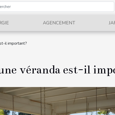
RGIE
AGENCEMENT
JA
st-il important?
une véranda est-il imp