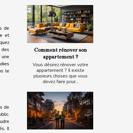
es de
me et
squez
e des
Comment rénover son
t une
appartement ?
ndies
Vous désirez rénover votre
appartement ? Il existe
ns le
plusieurs choses que vous
devez faire pour...
es de
blic.
oudre
s. Il