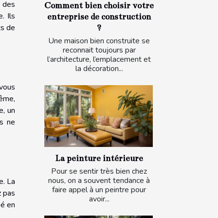
e des
Comment bien choisir votre
. Ils
entreprise de construction
ts de
?
Une maison bien construite se
reconnait toujours par
l’architecture, l’emplacement et
la décoration...
 vous
même,
e, un
ls ne
La peinture intérieure
Pour se sentir très bien chez
nous, on a souvent tendance à
e. La
faire appel à un peintre pour
z pas
avoir...
ué en