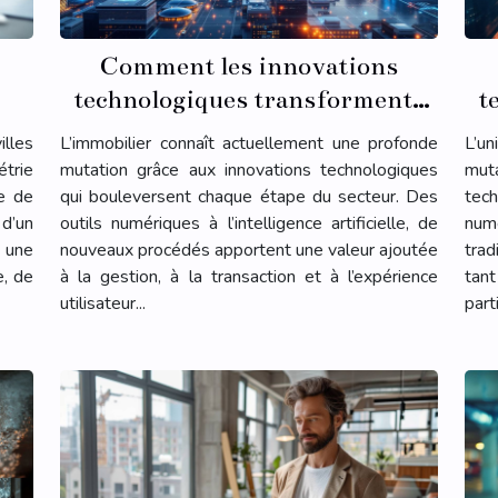
Comment les innovations
technologiques transforment-
t
elles l'immobilier ?
illes
L’immobilier connaît actuellement une profonde
L’u
trie
mutation grâce aux innovations technologiques
muta
te de
qui bouleversent chaque étape du secteur. Des
tech
d’un
outils numériques à l’intelligence artificielle, de
num
 une
nouveaux procédés apportent une valeur ajoutée
trad
e, de
à la gestion, à la transaction et à l’expérience
tan
utilisateur...
part