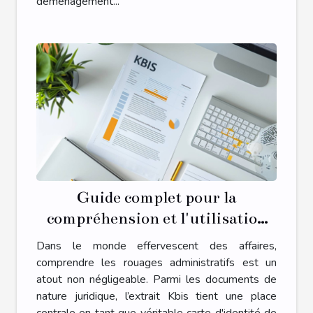
déménagement...
Guide complet pour la
compréhension et l'utilisation
des extraits Kbis dans le monde
Dans le monde effervescent des affaires,
des affaires
comprendre les rouages administratifs est un
atout non négligeable. Parmi les documents de
nature juridique, l’extrait Kbis tient une place