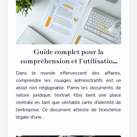
Guide complet pour la
compréhension et l'utilisation
des extraits Kbis dans le monde
Dans le monde effervescent des affaires,
des affaires
comprendre les rouages administratifs est un
atout non négligeable. Parmi les documents de
nature juridique, l’extrait Kbis tient une place
centrale en tant que véritable carte d'identité de
l’entreprise. Ce document atteste de l'existence
légale d'une...