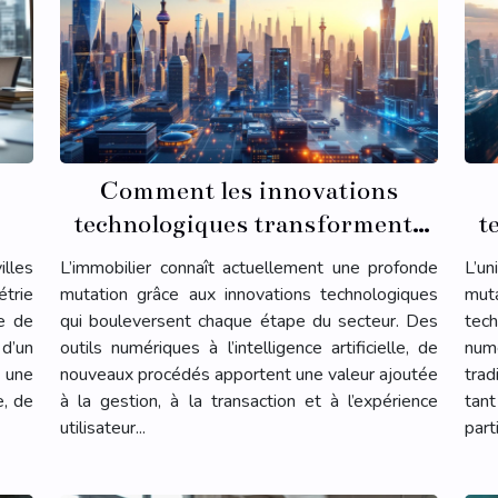
Comment les innovations
technologiques transforment-
t
elles l'immobilier ?
illes
L’immobilier connaît actuellement une profonde
L’u
trie
mutation grâce aux innovations technologiques
muta
te de
qui bouleversent chaque étape du secteur. Des
tech
d’un
outils numériques à l’intelligence artificielle, de
num
 une
nouveaux procédés apportent une valeur ajoutée
trad
e, de
à la gestion, à la transaction et à l’expérience
tan
utilisateur...
part