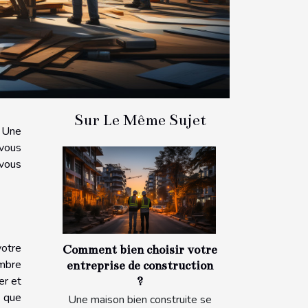
Sur Le Même Sujet
? Une
 vous
 vous
votre
Comment bien choisir votre
ombre
entreprise de construction
er et
?
n que
Une maison bien construite se