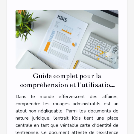
Guide complet pour la
compréhension et l'utilisation
des extraits Kbis dans le monde
Dans le monde effervescent des affaires,
des affaires
comprendre les rouages administratifs est un
atout non négligeable. Parmi les documents de
nature juridique, l’extrait Kbis tient une place
centrale en tant que véritable carte d'identité de
l’entreprise. Ce document atteste de l'existence