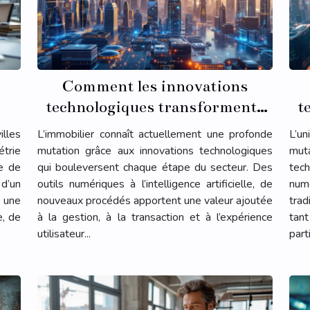
Comment les innovations
technologiques transforment-
t
elles l'immobilier ?
illes
L’immobilier connaît actuellement une profonde
L’u
trie
mutation grâce aux innovations technologiques
muta
te de
qui bouleversent chaque étape du secteur. Des
tech
d’un
outils numériques à l’intelligence artificielle, de
num
 une
nouveaux procédés apportent une valeur ajoutée
trad
e, de
à la gestion, à la transaction et à l’expérience
tan
utilisateur...
part