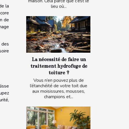
maison. Cela parce que c’est le
de la
lieu où...
ncore
un de
nnage
t des
soire
La nécessité de faire un
traitement hydrofuge de
toiture ?
Vous n’en pouvez plus de
l’étanchéité de votre toit due
lisse
aux moisissures, mousses,
oupez
champions et...
rité,