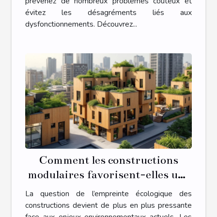
prévenez de nombreux problèmes coûteux et
évitez les désagréments liés aux
dysfonctionnements. Découvrez...
Comment les constructions
modulaires favorisent-elles une
empreinte écologique réduite ?
La question de l’empreinte écologique des
constructions devient de plus en plus pressante