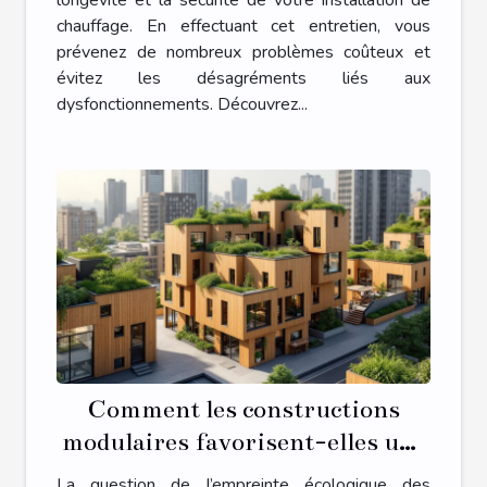
longévité et la sécurité de votre installation de
chauffage. En effectuant cet entretien, vous
prévenez de nombreux problèmes coûteux et
évitez les désagréments liés aux
dysfonctionnements. Découvrez...
Comment les constructions
modulaires favorisent-elles une
empreinte écologique réduite ?
La question de l’empreinte écologique des