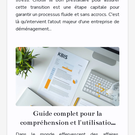
cette transition est une étape capitale pour
garantir un processus fluide et sans accrocs. C'est
là qu'intervient l'atout majeur d'une entreprise de
déménagement...
Guide complet pour la
compréhension et l'utilisation
des extraits Kbis dans le monde
Dans le monde effervescent des affaires,