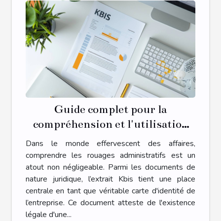
Guide complet pour la
compréhension et l'utilisation
des extraits Kbis dans le monde
Dans le monde effervescent des affaires,
des affaires
comprendre les rouages administratifs est un
atout non négligeable. Parmi les documents de
nature juridique, l’extrait Kbis tient une place
centrale en tant que véritable carte d'identité de
l’entreprise. Ce document atteste de l'existence
légale d'une...