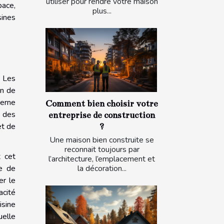
utiliser pour rendre votre maison
pace,
plus...
sines
. Les
on de
derne
Comment bien choisir votre
s des
entreprise de construction
et de
?
Une maison bien construite se
reconnait toujours par
t cet
l’architecture, l’emplacement et
la décoration...
ne de
er le
acité
isine
uelle