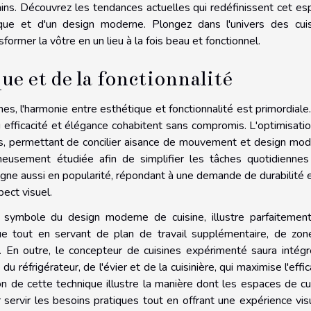
ns. Découvrez les tendances actuelles qui redéfinissent cet es
ratique et d'un design moderne. Plongez dans l'univers des cui
sformer la vôtre en un lieu à la fois beau et fonctionnel.
ue et de la fonctionnalité
s, l'harmonie entre esthétique et fonctionnalité est primordiale
 efficacité et élégance cohabitent sans compromis. L'optimisati
ns, permettant de concilier aisance de mouvement et design mo
gneusement étudiée afin de simplifier les tâches quotidienne
agne aussi en popularité, répondant à une demande de durabilité 
pect visuel.
 symbole du design moderne de cuisine, illustre parfaitemen
ique tout en servant de plan de travail supplémentaire, de zo
En outre, le concepteur de cuisines expérimenté saura intégr
u réfrigérateur, de l'évier et de la cuisinière, qui maximise l'effic
on de cette technique illustre la manière dont les espaces de cu
servir les besoins pratiques tout en offrant une expérience vis