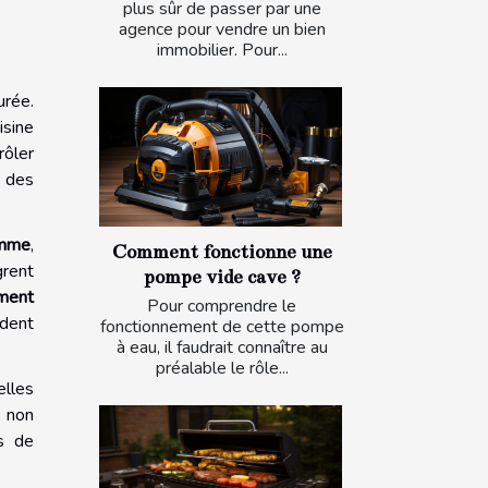
plus sûr de passer par une
agence pour vendre un bien
immobilier. Pour...
urée.
isine
rôler
é des
amme
,
Comment fonctionne une
grent
pompe vide cave ?
ment
Pour comprendre le
ndent
fonctionnement de cette pompe
à eau, il faudrait connaître au
préalable le rôle...
elles
e non
s de