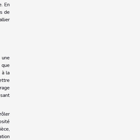
e. En
es de
llier
e une
s que
 à la
ettre
irage
ssant
rôler
osité
ièce,
ation