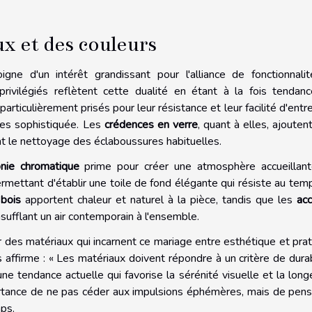
x et des couleurs
ne d'un intérêt grandissant pour l'alliance de fonctionnali
privilégiés reflètent cette dualité en étant à la fois tendan
articulièrement prisés pour leur résistance et leur facilité d'entre
res sophistiquée. Les
crédences en verre
, quant à elles, ajouten
ant le nettoyage des éclaboussures habituelles.
nie chromatique
prime pour créer une atmosphère accueillant
rmettant d'établir une toile de fond élégante qui résiste au tem
 bois
apportent chaleur et naturel à la pièce, tandis que les
ac
sufflant un air contemporain à l'ensemble.
ir des matériaux qui incarnent ce mariage entre esthétique et prati
es affirme : « Les matériaux doivent répondre à un critère de durab
 une tendance actuelle qui favorise la sérénité visuelle et la long
portance de ne pas céder aux impulsions éphémères, mais de pens
ps.