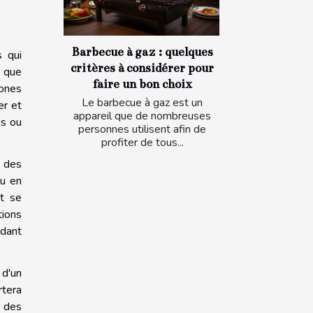
Barbecue à gaz : quelques
s qui
critères à considérer pour
e que
faire un bon choix
zones
Le barbecue à gaz est un
er et
appareil que de nombreuses
ns ou
personnes utilisent afin de
profiter de tous...
e des
ou en
et se
tions
ndant
 d'un
rtera
e des