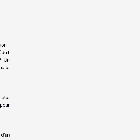
ion :
éduit
 ? Un
ns le
 elle
 pour
 d'un