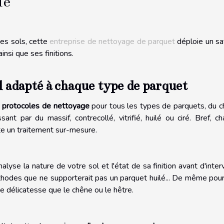
ie
des sols, cette
entreprise de nettoyage de parquet
déploie un sa
insi que ses finitions.
 adapté à chaque type de parquet
s
protocoles de nettoyage
pour tous les types de parquets, du 
ant par du massif, contrecollé, vitrifié, huilé ou ciré. Bref, c
te un traitement sur-mesure.
yse la nature de votre sol et l'état de sa finition avant d'interv
éthodes que ne supporterait pas un parquet huilé... De même pou
e délicatesse que le chêne ou le hêtre.