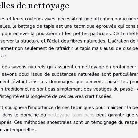
lles de nettoyage
s et leurs couleurs vives, nécessitent une attention particulière
lles, le battage de tapis est une technique éprouvée qui consi
r pour enlever la poussière et les petites particules. Cette mét
erver la structure et l'éclat des fibres naturelles. L'aération de 
rmet non seulement de rafraîchir le tapis mais aussi de dissipe
air.
ec des savons naturels qui assurent un nettoyage en profondeur
 savons doux issus de substances naturelles sont particulièr
Orient, évitant ainsi les dommages que peuvent causer les pro
n traditionnel ne sont pas simplement des vestiges du passé ; 
l'intégrité et la longévité de ces œuvres d'art tissées.
ent soulignera l'importance de ces techniques pour maintenir la b
ise dans le domaine du
nettoyage tapis paris
peut garantir que 
propriés. Ces méthodes ancestrales sont un témoignage du respe
ons intemporelles.