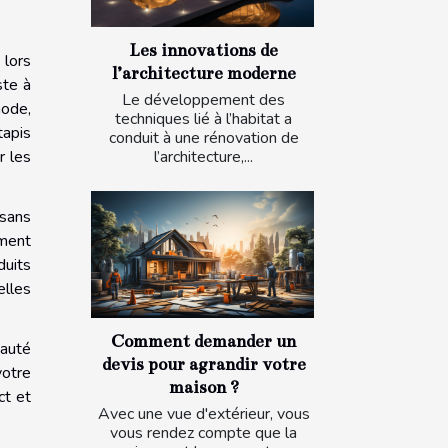
Les innovations de
 lors
l’architecture moderne
ste à
Le développement des
hode,
techniques lié à l’habitat a
tapis
conduit à une rénovation de
l’architecture,...
r les
 sans
ement
duits
elles
Comment demander un
eauté
devis pour agrandir votre
votre
maison ?
ct et
Avec une vue d'extérieur, vous
vous rendez compte que la