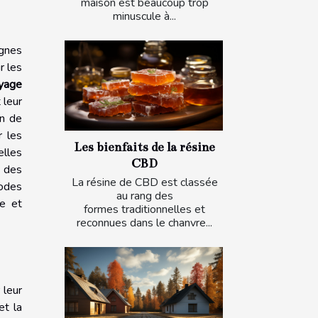
maison est beaucoup trop
minuscule à...
gnes
r les
oyage
 leur
on de
r les
Les bienfaits de la résine
elles
CBD
t des
La résine de CBD est classée
hodes
au rang des
ie et
formes traditionnelles et
reconnues dans le chanvre...
 leur
et la