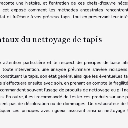
raconte une histoire, et l'entretien de ces chefs-d'œuvre néce
ans cet exposé comment les méthodes ancestrales rencontren
t et fraîcheur à vos précieux tapis, tout en préservant leur inté
taux du nettoyage de tapis
 attention particulière et le respect de principes de base af
 toute intervention, une analyse préliminaire s'avère indispens
constituant le tapis, son état général ainsi que les éventuelles t
 s'effectuera ensuite avec soin, en prenant en compte la fragilit
s recommandent souvent l'usage de produits de nettoyage au pH n
is. En outre, il est recommandé de tester ces produits sur une p
 causent pas de décoloration ou de dommages. Un restaurateur de 
quer ces principes avec rigueur, assurant ainsi un nettoyage 