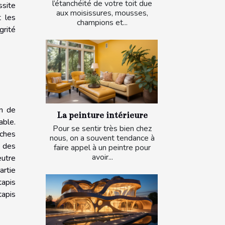
l’étanchéité de votre toit due
ssite
aux moisissures, mousses,
t les
champions et...
grité
in de
La peinture intérieure
able.
Pour se sentir très bien chez
aches
nous, on a souvent tendance à
é des
faire appel à un peintre pour
avoir...
eutre
artie
tapis
tapis