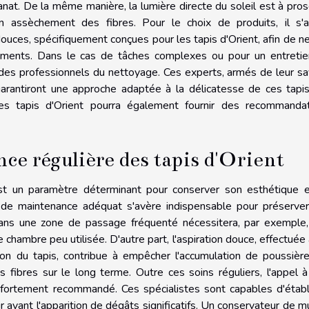
nat. De la même manière, la lumière directe du soleil est à prosc
n assèchement des fibres. Pour le choix de produits, il s'
ouces, spécifiquement conçues pour les tapis d'Orient, afin de n
gments. Dans le cas de tâches complexes ou pour un entreti
à des professionnels du nettoyage. Ces experts, armés de leur sa
 garantiront une approche adaptée à la délicatesse de ces tapi
les tapis d'Orient pourra également fournir des recommanda
e régulière des tapis d'Orient
est un paramètre déterminant pour conserver son esthétique 
r de maintenance adéquat s'avère indispensable pour préserve
dans une zone de passage fréquenté nécessitera, par exemple
 chambre peu utilisée. D'autre part, l'aspiration douce, effectuée
tion du tapis, contribue à empêcher l'accumulation de poussièr
 fibres sur le long terme. Outre ces soins réguliers, l'appel 
 fortement recommandé. Ces spécialistes sont capables d'établ
r avant l'apparition de dégâts significatifs. Un conservateur de 