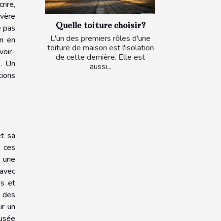
rire,
avère
Quelle toiture choisir?
e pas
L'un des premiers rôles d'une
en en
toiture de maison est l'isolation
voir-
de cette dernière. Elle est
s. Un
aussi...
tions
et sa
r ces
, une
 avec
es et
à des
ir un
musée